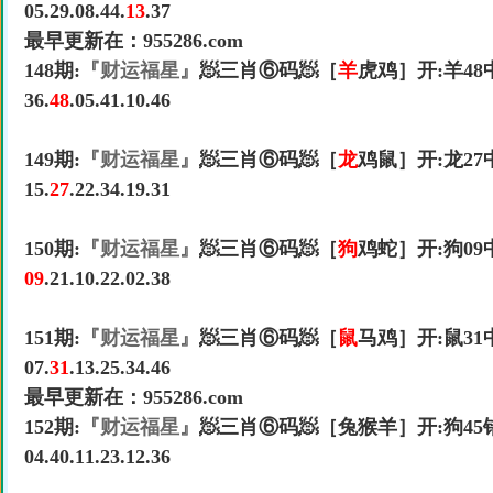
05.29.08.44.
13
.37
最早更新在：955286.com
148期:
『财运福星』
🧖三肖⑥码🧖［
羊
虎鸡］开:羊48
36.
48
.05.41.10.46
149期:
『财运福星』
🧖三肖⑥码🧖［
龙
鸡鼠］开:龙27
15.
27
.22.34.19.31
150期:
『财运福星』
🧖三肖⑥码🧖［
狗
鸡蛇］开:狗09
09
.21.10.22.02.38
151期:
『财运福星』
🧖三肖⑥码🧖［
鼠
马鸡］开:鼠31
07.
31
.13.25.34.46
最早更新在：955286.com
152期:
『财运福星』
🧖三肖⑥码🧖［兔猴羊］开:狗45
04.40.11.23.12.36