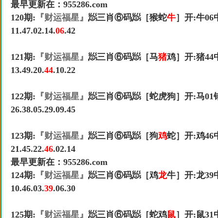
最早更新在：955286.com
120期:
『财运福星』
🧖三肖⑥码🧖［猴蛇
牛
］开:牛06
11.47.02.14.
06
.42
121期:
『财运福星』
🧖三肖⑥码🧖［马
猪
鸡］开:猪44
13.49.20.
44
.10.22
122期:
『财运福星』
🧖三肖⑥码🧖［蛇虎狗］开:马01
26.38.05.29.09.45
123期:
『财运福星』
🧖三肖⑥码🧖［狗
鸡
蛇］开:鸡46
21.45.22.
46
.02.14
最早更新在：955286.com
124期:
『财运福星』
🧖三肖⑥码🧖［鸡
龙
牛］开:龙39
10.46.03.
39
.06.30
125期:
『财运福星』
🧖三肖⑥码🧖［蛇鸡
鼠
］开:鼠31