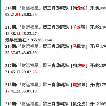
214期:
『财运福星』
🧖三肖⑥码🧖［狗
兔
蛇］开:兔04
09.21.
04
.28.02.38
215期:
『财运福星』
🧖三肖⑥码🧖［羊
蛇
猴］开:蛇14
12.36.
14
.26.23.47
最早更新在：955286.com
216期:
『财运福星』
🧖三肖⑥码🧖［
马
鼠龙］开:马37
25.
37
.07.43.03.39
217期:
『财运福星』
🧖三肖⑥码🧖［狗虎
蛇
］开:蛇26
21.45.17.29.02.
26
218期:
『财运福星』
🧖三肖⑥码🧖［
虎
猴鼠］开:虎17
17
.41.23.35.07.19
219期:
『财运福星』
🧖三肖⑥码🧖［鼠兔虎］开:？00