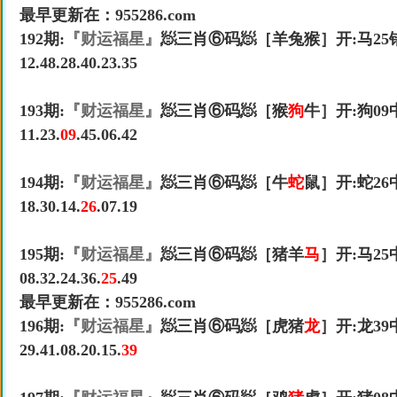
最早更新在：955286.com
192期:
『财运福星』
🧖三肖⑥码🧖［羊兔猴］开:马25
12.48.28.40.23.35
193期:
『财运福星』
🧖三肖⑥码🧖［猴
狗
牛］开:狗09
11.23.
09
.45.06.42
194期:
『财运福星』
🧖三肖⑥码🧖［牛
蛇
鼠］开:蛇26
18.30.14.
26
.07.19
195期:
『财运福星』
🧖三肖⑥码🧖［猪羊
马
］开:马25
08.32.24.36.
25
.49
最早更新在：955286.com
196期:
『财运福星』
🧖三肖⑥码🧖［虎猪
龙
］开:龙39
29.41.08.20.15.
39