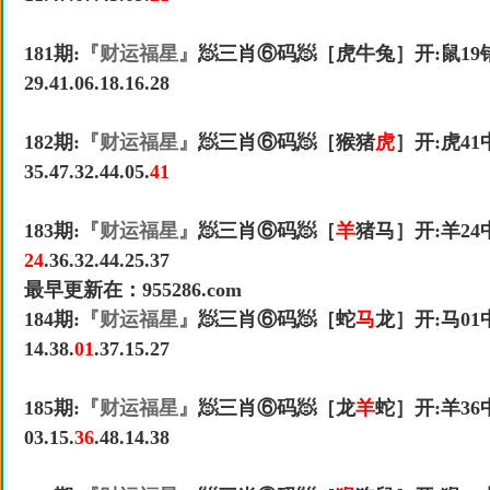
181期:
『财运福星』
🧖三肖⑥码🧖［虎牛兔］开:鼠19
29.41.06.18.16.28
182期:
『财运福星』
🧖三肖⑥码🧖［猴猪
虎
］开:虎41
35.47.32.44.05.
41
183期:
『财运福星』
🧖三肖⑥码🧖［
羊
猪马］开:羊24
24
.36.32.44.25.37
最早更新在：955286.com
184期:
『财运福星』
🧖三肖⑥码🧖［蛇
马
龙］开:马01
14.38.
01
.37.15.27
185期:
『财运福星』
🧖三肖⑥码🧖［龙
羊
蛇］开:羊36
03.15.
36
.48.14.38