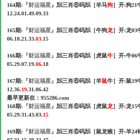
164期:
『财运福星』
🧖三肖⑥码🧖［羊马
狗
］开:狗21
12.24.01.49.09.33
165期:
『财运福星』
🧖三肖⑥码🧖［牛狗
龙
］开:龙03
06.18.21.33.
03
.15
166期:
『财运福星』
🧖三肖⑥码🧖［虎鼠
牛
］开:牛06
05.29.07.19.
06
.18
167期:
『财运福星』
🧖三肖⑥码🧖［羊
鼠
牛］开:鼠19
12.36.
19
.31.06.42
最早更新在：955286.com
168期:
『财运福星』
🧖三肖⑥码🧖［虎鼠
龙
］开:龙15
05.29.31.43.03.
15
169期:
『财运福星』
🧖三肖⑥码🧖［鼠龙猴］开:羊24