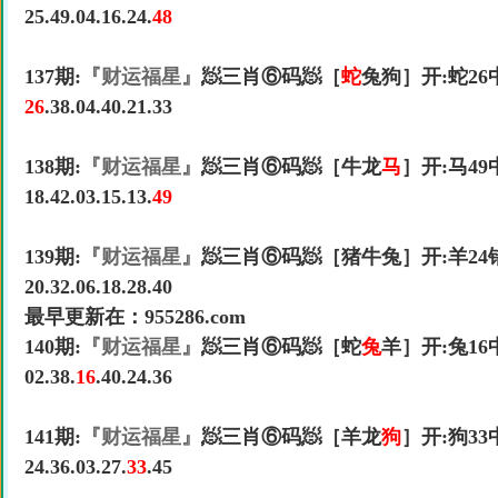
25.49.04.16.24.
48
137期:
『财运福星』
🧖三肖⑥码🧖［
蛇
兔狗］开:蛇26
26
.38.04.40.21.33
138期:
『财运福星』
🧖三肖⑥码🧖［牛龙
马
］开:马49
18.42.03.15.13.
49
139期:
『财运福星』
🧖三肖⑥码🧖［猪牛兔］开:羊24
20.32.06.18.28.40
最早更新在：955286.com
140期:
『财运福星』
🧖三肖⑥码🧖［蛇
兔
羊］开:兔16
02.38.
16
.40.24.36
141期:
『财运福星』
🧖三肖⑥码🧖［羊龙
狗
］开:狗33
24.36.03.27.
33
.45