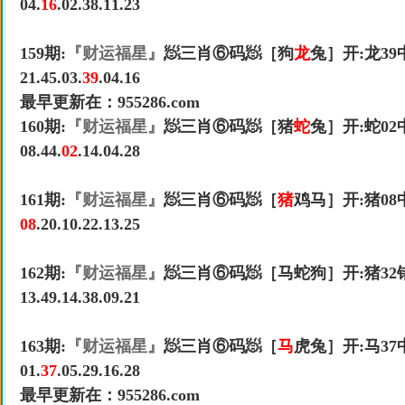
04.
16
.02.38.11.23
159期:
『财运福星』
🧖三肖⑥码🧖［狗
龙
兔］开:龙39
21.45.03.
39
.04.16
最早更新在：955286.com
160期:
『财运福星』
🧖三肖⑥码🧖［猪
蛇
兔］开:蛇02
08.44.
02
.14.04.28
161期:
『财运福星』
🧖三肖⑥码🧖［
猪
鸡马］开:猪08
08
.20.10.22.13.25
162期:
『财运福星』
🧖三肖⑥码🧖［马蛇狗］开:猪32
13.49.14.38.09.21
163期:
『财运福星』
🧖三肖⑥码🧖［
马
虎兔］开:马37
01.
37
.05.29.16.28
最早更新在：955286.com