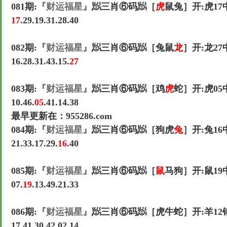
081期:
『财运福星』
🧖三肖⑥码🧖［
虎
鼠兔］开:虎17
17
.29.19.31.28.40
082期:
『财运福星』
🧖三肖⑥码🧖［兔鼠
龙
］开:龙27
16.28.31.43.15.
27
083期:
『财运福星』
🧖三肖⑥码🧖［鸡
虎
蛇］开:虎05
10.46.
05
.41.14.38
最早更新在：955286.com
084期:
『财运福星』
🧖三肖⑥码🧖［狗虎
兔
］开:兔16
21.33.17.29.
16
.40
085期:
『财运福星』
🧖三肖⑥码🧖［
鼠
马狗］开:鼠19
07.
19
.13.49.21.33
086期:
『财运福星』
🧖三肖⑥码🧖［虎牛蛇］开:羊12
17.41.30.42.02.14