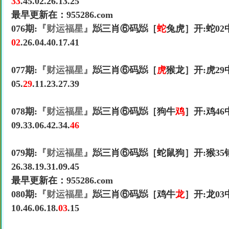
33
.45.02.26.13.25
最早更新在：955286.com
076期:
『财运福星』
🧖三肖⑥码🧖［
蛇
兔虎］开:蛇02
02
.26.04.40.17.41
077期:
『财运福星』
🧖三肖⑥码🧖［
虎
猴龙］开:虎29
05.
29
.11.23.27.39
078期:
『财运福星』
🧖三肖⑥码🧖［狗牛
鸡
］开:鸡46
09.33.06.42.34.
46
079期:
『财运福星』
🧖三肖⑥码🧖［蛇鼠狗］开:猴35
26.38.19.31.09.45
最早更新在：955286.com
080期:
『财运福星』
🧖三肖⑥码🧖［鸡牛
龙
］开:龙03
10.46.06.18.
03
.15