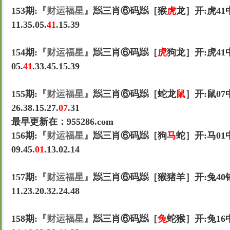
153期:
『财运福星』
🧖三肖⑥码🧖［猴
虎
龙］开:虎41
11.35.05.
41
.15.39
154期:
『财运福星』
🧖三肖⑥码🧖［
虎
狗龙］开:虎41
05.
41
.33.45.15.39
155期:
『财运福星』
🧖三肖⑥码🧖［蛇龙
鼠
］开:鼠07
26.38.15.27.
07
.31
最早更新在：955286.com
156期:
『财运福星』
🧖三肖⑥码🧖［狗
马
蛇］开:马01
09.45.
01
.13.02.14
157期:
『财运福星』
🧖三肖⑥码🧖［猴猪羊］开:兔40
11.23.20.32.24.48
158期:
『财运福星』
🧖三肖⑥码🧖［
兔
蛇猴］开:兔16