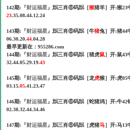
142期:
『财运福星』
🧖三肖⑥码🧖［
猴
猪羊］开:猴23
23
.35.08.44.12.24
143期:
『财运福星』
🧖三肖⑥码🧖［牛
猪
兔］开:猪44
06.30.20.
44
.04.28
最早更新在：955286.com
144期:
『财运福星』
🧖三肖⑥码🧖［猪虎
鼠
］开:鼠43
32.44.05.29.19.
43
145期:
『财运福星』
🧖三肖⑥码🧖［龙
虎
猴］开:虎05
03.15.
05
.41.23.47
146期:
『财运福星』
🧖三肖⑥码🧖［蛇猪鸡］开:牛42
02.38.32.44.34.46
147期:
『财运福星』
🧖三肖⑥码🧖［虎猪
马
］开:马13