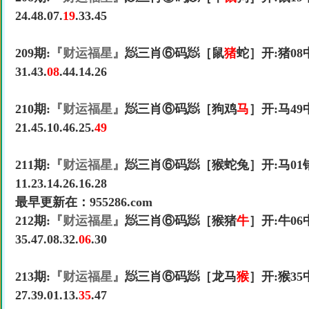
24.48.07.
19
.33.45
209期:
『财运福星』
🧖三肖⑥码🧖［鼠
猪
蛇］开:猪08
31.43.
08
.44.14.26
210期:
『财运福星』
🧖三肖⑥码🧖［狗鸡
马
］开:马49
21.45.10.46.25.
49
211期:
『财运福星』
🧖三肖⑥码🧖［猴蛇兔］开:马01
11.23.14.26.16.28
最早更新在：955286.com
212期:
『财运福星』
🧖三肖⑥码🧖［猴猪
牛
］开:牛06
35.47.08.32.
06
.30
213期:
『财运福星』
🧖三肖⑥码🧖［龙马
猴
］开:猴35
27.39.01.13.
35
.47