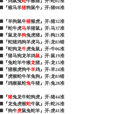
🟩『鸡鼠兔
蛇
牛猴猪』开:蛇02准
🟩『猴马羊
猪
狗鼠牛』开:猪08准
🟩『羊狗鼠牛
猪
猴虎』开:猪32准
🟩『蛇牛虎
马
羊猪鼠』开:马37准
🟩『鼠龙羊
狗
兔虎猪』开:狗21准
🟩『蛇猪鸡狗羊虎马』开:龙03错
🟩『蛇狗龙
牛
虎兔鼠』开:牛06准
🟩『猪马狗龙羊鸡
鼠
』开:鼠19准
🟩『兔蛇羊牛猴
龙
猪』开:龙15准
🟩『猪猴虎狗牛
羊
鸡』开:羊24准
🟩『虎猴蛇牛羊兔狗』开:龙03错
🟩『鸡猴鼠蛇
兔
牛猪』开:兔28准
🟩『
猪
兔龙牛蛇狗虎』开:猪44准
🟩『龙兔虎猴
蛇
牛鼠』开:蛇26准
🟩『狗牛
虎
鼠兔蛇羊』开:虎41准