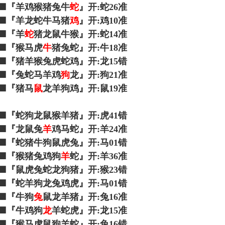
🟩『羊鸡猴猪兔牛
蛇
』开:蛇26准
🟩『羊龙蛇牛马猪
鸡
』开:鸡10准
🟩『羊
蛇
猪龙鼠牛猴』开:蛇14准
🟩『猴马虎
牛
猪兔蛇』开:牛18准
🟩『猪羊猴兔虎蛇鸡』开:龙15错
🟩『兔蛇马羊鸡
狗
龙』开:狗21准
🟩『猪马
鼠
龙羊狗鸡』开:鼠19准
🟩『蛇狗龙鼠猴羊猪』开:虎41错
🟩『龙鼠兔
羊
鸡马蛇』开:羊24准
🟩『蛇猪牛狗鼠虎兔』开:马01错
🟩『猴猪兔鸡狗
羊
蛇』开:羊36准
🟩『鼠虎兔蛇龙狗猪』开:猴23错
🟩『蛇羊狗龙兔鸡虎』开:马01错
🟩『牛狗
兔
鼠龙羊猪』开:兔16准
🟩『牛鸡狗
龙
羊蛇虎』开:龙15准
🟩『猴马虎鼠狗羊蛇』开:兔16错