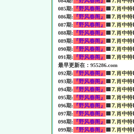
084期:
『野风春阁』
🟩
⒎肖中特
085期:
『野风春阁』
🟩
⒎肖中特
086期:
『野风春阁』
🟩
⒎肖中特
087期:
『野风春阁』
🟩
⒎肖中特
088期:
『野风春阁』
🟩
⒎肖中特
089期:
『野风春阁』
🟩
⒎肖中特
090期:
『野风春阁』
🟩
⒎肖中特
091期:
『野风春阁』
🟩
⒎肖中特
最早更新在：955286.com
092期:
『野风春阁』
🟩
⒎肖中特
093期:
『野风春阁』
🟩
⒎肖中特
094期:
『野风春阁』
🟩
⒎肖中特
095期:
『野风春阁』
🟩
⒎肖中特
096期:
『野风春阁』
🟩
⒎肖中特
097期:
『野风春阁』
🟩
⒎肖中特
098期:
『野风春阁』
🟩
⒎肖中特
099期:
『野风春阁』
🟩
⒎肖中特