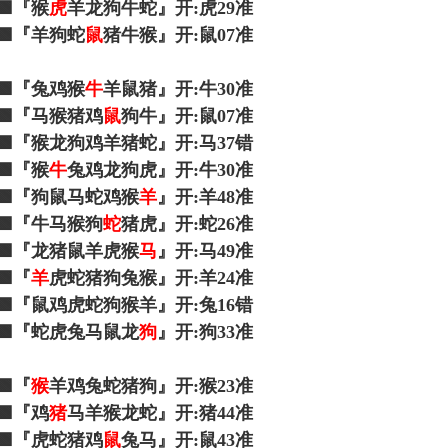
🟩『猴
虎
羊龙狗牛蛇』开:虎29准
🟩『羊狗蛇
鼠
猪牛猴』开:鼠07准
🟩『兔鸡猴
牛
羊鼠猪』开:牛30准
🟩『马猴猪鸡
鼠
狗牛』开:鼠07准
🟩『猴龙狗鸡羊猪蛇』开:马37错
🟩『猴
牛
兔鸡龙狗虎』开:牛30准
🟩『狗鼠马蛇鸡猴
羊
』开:羊48准
🟩『牛马猴狗
蛇
猪虎』开:蛇26准
🟩『龙猪鼠羊虎猴
马
』开:马49准
🟩『
羊
虎蛇猪狗兔猴』开:羊24准
🟩『鼠鸡虎蛇狗猴羊』开:兔16错
🟩『蛇虎兔马鼠龙
狗
』开:狗33准
🟩『
猴
羊鸡兔蛇猪狗』开:猴23准
🟩『鸡
猪
马羊猴龙蛇』开:猪44准
🟩『虎蛇猪鸡
鼠
兔马』开:鼠43准