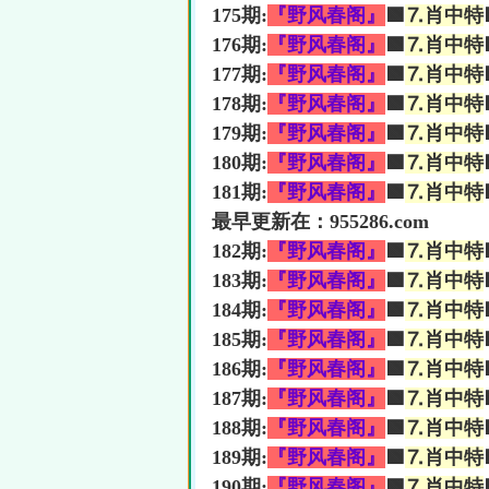
175期:
『野风春阁』
🟩
⒎肖中特
176期:
『野风春阁』
🟩
⒎肖中特
177期:
『野风春阁』
🟩
⒎肖中特
178期:
『野风春阁』
🟩
⒎肖中特
179期:
『野风春阁』
🟩
⒎肖中特
180期:
『野风春阁』
🟩
⒎肖中特
181期:
『野风春阁』
🟩
⒎肖中特
最早更新在：955286.com
182期:
『野风春阁』
🟩
⒎肖中特
183期:
『野风春阁』
🟩
⒎肖中特
184期:
『野风春阁』
🟩
⒎肖中特
185期:
『野风春阁』
🟩
⒎肖中特
186期:
『野风春阁』
🟩
⒎肖中特
187期:
『野风春阁』
🟩
⒎肖中特
188期:
『野风春阁』
🟩
⒎肖中特
189期:
『野风春阁』
🟩
⒎肖中特
190期:
『野风春阁』
🟩
⒎肖中特