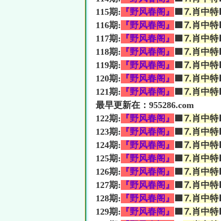
115期:
『野风春阁』
🟩
⒎肖中特
116期:
『野风春阁』
🟩
⒎肖中特
117期:
『野风春阁』
🟩
⒎肖中特
118期:
『野风春阁』
🟩
⒎肖中特
119期:
『野风春阁』
🟩
⒎肖中特
120期:
『野风春阁』
🟩
⒎肖中特
121期:
『野风春阁』
🟩
⒎肖中特
最早更新在：955286.com
122期:
『野风春阁』
🟩
⒎肖中特
123期:
『野风春阁』
🟩
⒎肖中特
124期:
『野风春阁』
🟩
⒎肖中特
125期:
『野风春阁』
🟩
⒎肖中特
126期:
『野风春阁』
🟩
⒎肖中特
127期:
『野风春阁』
🟩
⒎肖中特
128期:
『野风春阁』
🟩
⒎肖中特
129期:
『野风春阁』
🟩
⒎肖中特