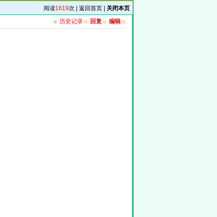
阅读
1619
次 |
返回首页
|
关闭本页
u
历史记录
u
回复
u
编辑
u