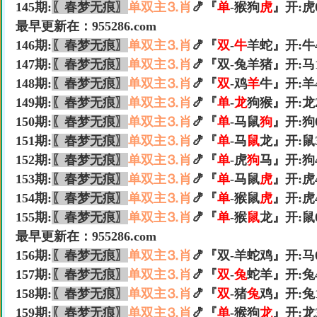
145期:
〖春梦无痕〗
单双主⒊肖
🍤『
单
-猴狗
虎
』开:虎
最早更新在：955286.com
146期:
〖春梦无痕〗
单双主⒊肖
🍤『
双
-
牛
羊蛇』开:牛
147期:
〖春梦无痕〗
单双主⒊肖
🍤『双-兔羊猪』开:马
148期:
〖春梦无痕〗
单双主⒊肖
🍤『
双
-鸡
羊
牛』开:羊
149期:
〖春梦无痕〗
单双主⒊肖
🍤『
单
-
龙
狗猴』开:龙
150期:
〖春梦无痕〗
单双主⒊肖
🍤『
单
-马鼠
狗
』开:狗
151期:
〖春梦无痕〗
单双主⒊肖
🍤『
单
-马
鼠
龙』开:鼠
152期:
〖春梦无痕〗
单双主⒊肖
🍤『
单
-虎
狗
马』开:狗
153期:
〖春梦无痕〗
单双主⒊肖
🍤『
单
-马鼠
虎
』开:虎
154期:
〖春梦无痕〗
单双主⒊肖
🍤『
单
-猴鼠
虎
』开:虎
155期:
〖春梦无痕〗
单双主⒊肖
🍤『
单
-猴
鼠
龙』开:鼠
最早更新在：955286.com
156期:
〖春梦无痕〗
单双主⒊肖
🍤『双-羊蛇鸡』开:马
157期:
〖春梦无痕〗
单双主⒊肖
🍤『
双
-
兔
蛇羊』开:兔
158期:
〖春梦无痕〗
单双主⒊肖
🍤『
双
-猪
兔
鸡』开:兔
159期:
〖春梦无痕〗
单双主⒊肖
🍤『
单
-猴狗
龙
』开:龙