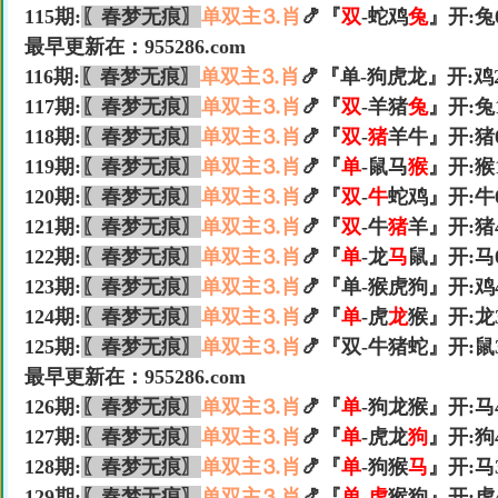
115期:
〖春梦无痕〗
单双主⒊肖
🍤『
双
-蛇鸡
兔
』开:兔
最早更新在：955286.com
116期:
〖春梦无痕〗
单双主⒊肖
🍤『单-狗虎龙』开:鸡
117期:
〖春梦无痕〗
单双主⒊肖
🍤『
双
-羊猪
兔
』开:兔
118期:
〖春梦无痕〗
单双主⒊肖
🍤『
双
-
猪
羊牛』开:猪
119期:
〖春梦无痕〗
单双主⒊肖
🍤『
单
-鼠马
猴
』开:猴
120期:
〖春梦无痕〗
单双主⒊肖
🍤『
双
-
牛
蛇鸡』开:牛
121期:
〖春梦无痕〗
单双主⒊肖
🍤『
双
-牛
猪
羊』开:猪
122期:
〖春梦无痕〗
单双主⒊肖
🍤『
单
-龙
马
鼠』开:马
123期:
〖春梦无痕〗
单双主⒊肖
🍤『单-猴虎狗』开:鸡
124期:
〖春梦无痕〗
单双主⒊肖
🍤『
单
-虎
龙
猴』开:龙
125期:
〖春梦无痕〗
单双主⒊肖
🍤『双-牛猪蛇』开:鼠
最早更新在：955286.com
126期:
〖春梦无痕〗
单双主⒊肖
🍤『
单
-狗龙猴』开:马
127期:
〖春梦无痕〗
单双主⒊肖
🍤『
单
-虎龙
狗
』开:狗
128期:
〖春梦无痕〗
单双主⒊肖
🍤『
单
-狗猴
马
』开:马
129期:
〖春梦无痕〗
单双主⒊肖
🍤『
单
-
虎
猴狗』开:虎