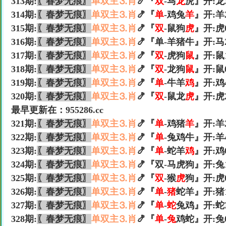
313期:
〖春梦无痕〗
单双主⒊肖
🍤『
双
-马
龙
虎』开:龙
314期:
〖春梦无痕〗
单双主⒊肖
🍤『
单
-鸡兔
羊
』开:羊
315期:
〖春梦无痕〗
单双主⒊肖
🍤『
双
-鼠狗
虎
』开:虎
316期:
〖春梦无痕〗
单双主⒊肖
🍤『单-羊猪牛』开:马
317期:
〖春梦无痕〗
单双主⒊肖
🍤『
双
-虎狗
鼠
』开:鼠
318期:
〖春梦无痕〗
单双主⒊肖
🍤『
双
-龙狗
鼠
』开:鼠
319期:
〖春梦无痕〗
单双主⒊肖
🍤『
单
-牛羊
鸡
』开:鸡
320期:
〖春梦无痕〗
单双主⒊肖
🍤『
双
-鼠龙
虎
』开:虎
最早更新在：955286.cc
321期:
〖春梦无痕〗
单双主⒊肖
🍤『
单
-鸡猪
羊
』开:羊
322期:
〖春梦无痕〗
单双主⒊肖
🍤『
单
-兔鸡牛』开:羊
323期:
〖春梦无痕〗
单双主⒊肖
🍤『
单
-蛇羊
鸡
』开:鸡
324期:
〖春梦无痕〗
单双主⒊肖
🍤『双-马虎狗』开:兔
325期:
〖春梦无痕〗
单双主⒊肖
🍤『
双
-猴
虎
狗』开:虎
326期:
〖春梦无痕〗
单双主⒊肖
🍤『
单
-
猪
蛇羊』开:猪
327期:
〖春梦无痕〗
单双主⒊肖
🍤『
单
-
蛇
兔鸡』开:蛇
328期:
〖春梦无痕〗
单双主⒊肖
🍤『
单
-
兔
鸡蛇』开:兔