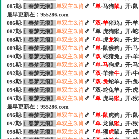
085期:
〖春梦无痕〗
单双主⒊肖
🍤『
单
-马狗
鼠
』开:鼠
最早更新在：955286.com
086期:
〖春梦无痕〗
单双主⒊肖
🍤『
双
-
羊
猪鸡』开:羊
087期:
〖春梦无痕〗
单双主⒊肖
🍤『单-虎狗猴』开:蛇
088期:
〖春梦无痕〗
单双主⒊肖
🍤『
单
-虎
龙
狗』开:龙
089期:
〖春梦无痕〗
单双主⒊肖
🍤『
单
-鼠猴狗』开:马
090期:
〖春梦无痕〗
单双主⒊肖
🍤『
双
-蛇猪兔』开:羊
091期:
〖春梦无痕〗
单双主⒊肖
🍤『
单
-
马
狗虎』开:马
092期:
〖春梦无痕〗
单双主⒊肖
🍤『
双
-羊猪
牛
』开:牛
093期:
〖春梦无痕〗
单双主⒊肖
🍤『
双
-
兔
蛇羊』开:兔
094期:
〖春梦无痕〗
单双主⒊肖
🍤『双-蛇兔羊』开:虎
095期:
〖春梦无痕〗
单双主⒊肖
🍤『
单
-虎马
猴
』开:猴
最早更新在：955286.com
096期:
〖春梦无痕〗
单双主⒊肖
🍤『
单
-
鼠
虎狗』开:鼠
097期:
〖春梦无痕〗
单双主⒊肖
🍤『
单
-龙鼠
猴
』开:猴
098期:
〖春梦无痕〗
单双主⒊肖
🍤『
单
-猴
虎
鼠』开:虎