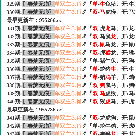
329期:
〖春梦无痕〗
单双主⒊肖
🍤『
单
-
牛
兔猪』开:牛
330期:
〖春梦无痕〗
单双主⒊肖
🍤『
双
-
马
虎猴』开:马
最早更新在：955286.cc
331期:
〖春梦无痕〗
单双主⒊肖
🍤『
双
-虎
龙
马』开:龙
332期:
〖春梦无痕〗
单双主⒊肖
🍤『
双
-马鼠
龙
』开:龙
333期:
〖春梦无痕〗
单双主⒊肖
🍤『
双
-
鼠
马龙』开:鼠
334期:
〖春梦无痕〗
单双主⒊肖
🍤『
双
-虎
猴
龙』开:猴
335期:
〖春梦无痕〗
单双主⒊肖
🍤『单-猪牛兔』开:狗
336期:
〖春梦无痕〗
单双主⒊肖
🍤『
单
-蛇猪
牛
』开:牛
337期:
〖春梦无痕〗
单双主⒊肖
🍤『
单
-猪
鸡
羊』开:鸡
338期:
〖春梦无痕〗
单双主⒊肖
🍤『
双
-
狗
鼠马』开:狗
339期:
〖春梦无痕〗
单双主⒊肖
🍤『
双
-
马
虎猴』开:马
340期:
〖春梦无痕〗
单双主⒊肖
🍤『
双
-猴
虎
马』开:虎
最早更新在：955286.cc
341期:
〖春梦无痕〗
单双主⒊肖
🍤『
双
-龙虎狗』开:鼠
342期:
〖春梦无痕〗
单双主⒊肖
🍤『单-蛇牛鸡』开:虎
343期:
〖春梦无痕〗
单双主⒊肖
🍤『
双
-狗猴
龙
』开:龙