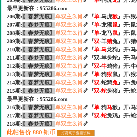
205期:
〖春梦无痕〗
单双主⒊肖
🍤『
单
-狗虎
龙
』开:龙
最早更新在：955286.com
206期:
〖春梦无痕〗
单双主⒊肖
🍤『
单
-马虎
猴
』开:猴
207期:
〖春梦无痕〗
单双主⒊肖
🍤『
单
-龙猴
鼠
』开:鼠
208期:
〖春梦无痕〗
单双主⒊肖
🍤『
单
-龙马
鼠
』开:鼠
209期:
〖春梦无痕〗
单双主⒊肖
🍤『
双
-羊
猪
兔』开:猪
210期:
〖春梦无痕〗
单双主⒊肖
🍤『
单
-
马
龙狗』开:马
211期:
〖春梦无痕〗
单双主⒊肖
🍤『双-羊兔蛇』开:马
212期:
〖春梦无痕〗
单双主⒊肖
🍤『
双
-
牛
鸡猪』开:牛
213期:
〖春梦无痕〗
单双主⒊肖
🍤『
单
-狗
猴
鼠』开:猴
214期:
〖春梦无痕〗
单双主⒊肖
🍤『
双
-蛇鸡
兔
』开:兔
215期:
〖春梦无痕〗
单双主⒊肖
🍤『
双
-
蛇
兔猪』开:蛇
最早更新在：955286.com
216期:
〖春梦无痕〗
单双主⒊肖
🍤『
单
-狗
马
猴』开:马
217期:
〖春梦无痕〗
单双主⒊肖
🍤『
双
-
蛇
兔鸡』开:蛇
218期:
〖春梦无痕〗
单双主⒊肖
🍤
此帖售价 880 铜币