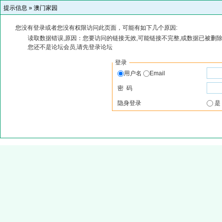
提示信息 »
澳门家园
您没有登录或者您没有权限访问此页面，可能有如下几个原因:
读取数据错误,原因：您要访问的链接无效,可能链接不完整,或数据已被删除
您还不是论坛会员,请先登录论坛
登录
用户名
Email
密 码
隐身登录