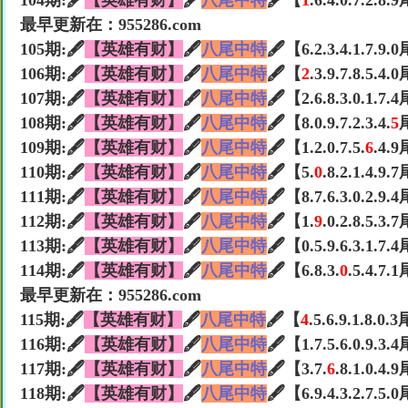
104期:🖋
【英雄有财】
🖋
八尾中特
🖋【
1
.6.4.0.7.2.
最早更新在：955286.com
105期:🖋
【英雄有财】
🖋
八尾中特
🖋【6.2.3.4.1.7.
106期:🖋
【英雄有财】
🖋
八尾中特
🖋【
2
.3.9.7.8.5.
107期:🖋
【英雄有财】
🖋
八尾中特
🖋【2.6.8.3.0.1.
108期:🖋
【英雄有财】
🖋
八尾中特
🖋【8.0.9.7.2.3.4.
5
109期:🖋
【英雄有财】
🖋
八尾中特
🖋【1.2.0.7.5.
6
.4.
110期:🖋
【英雄有财】
🖋
八尾中特
🖋【5.
0
.8.2.1.4.
111期:🖋
【英雄有财】
🖋
八尾中特
🖋【8.7.6.3.0.2.
112期:🖋
【英雄有财】
🖋
八尾中特
🖋【1.
9
.0.2.8.5.
113期:🖋
【英雄有财】
🖋
八尾中特
🖋【0.5.9.6.3.1.
114期:🖋
【英雄有财】
🖋
八尾中特
🖋【6.8.3.
0
.5.4.7
最早更新在：955286.com
115期:🖋
【英雄有财】
🖋
八尾中特
🖋【
4
.5.6.9.1.8.
116期:🖋
【英雄有财】
🖋
八尾中特
🖋【1.7.5.6.0.9.
117期:🖋
【英雄有财】
🖋
八尾中特
🖋【3.7.
6
.8.1.0.
118期:🖋
【英雄有财】
🖋
八尾中特
🖋【6.9.4.3.2.7.