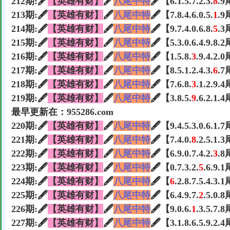
212期:🖋
【英雄有财】
🖋
八尾中特
🖋【6.1.5.7.2.3.
8
.
213期:🖋
【英雄有财】
🖋
八尾中特
🖋【7.8.4.6.0.5.
1
.
214期:🖋
【英雄有财】
🖋
八尾中特
🖋【9.7.4.0.6.8.
5
.
215期:🖋
【英雄有财】
🖋
八尾中特
🖋【5.3.0.6.4.9.
216期:🖋
【英雄有财】
🖋
八尾中特
🖋【1.5.8.
3
.9.4.2
217期:🖋
【英雄有财】
🖋
八尾中特
🖋【8.5.1.2.4.3.
6
.
218期:🖋
【英雄有财】
🖋
八尾中特
🖋【7.6.8.
3
.1.2.9
219期:🖋
【英雄有财】
🖋
八尾中特
🖋【3.8.5.
9
.6.2.1
最早更新在：955286.com
220期:🖋
【英雄有财】
🖋
八尾中特
🖋【9.4.5.3.0.6.
221期:🖋
【英雄有财】
🖋
八尾中特
🖋【7.4.0.
8
.2.5.1
222期:🖋
【英雄有财】
🖋
八尾中特
🖋【6.9.0.7.4.2.
3
.
223期:🖋
【英雄有财】
🖋
八尾中特
🖋【0.7.3.2.
5
.6.9
224期:🖋
【英雄有财】
🖋
八尾中特
🖋【
6
.2.8.7.5.4.
225期:🖋
【英雄有财】
🖋
八尾中特
🖋【6.4.9.7.
2
.5.0
226期:🖋
【英雄有财】
🖋
八尾中特
🖋【9.0.6.
1
.3.5.7
227期:🖋
【英雄有财】
🖋
八尾中特
🖋【3.1.8.6.5.9.