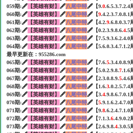
059期:🖋
【英雄有财】
🖋
八尾中特
🖋【9.
0
.6.5.3.7.
060期:🖋
【英雄有财】
🖋
八尾中特
🖋【
9
.4.2.3.7.0.
061期:🖋
【英雄有财】
🖋
八尾中特
🖋【4.2.
9
.6.8.0.
062期:🖋
【英雄有财】
🖋
八尾中特
🖋【0.2.3.9.8.6.
4
.
063期:🖋
【英雄有财】
🖋
八尾中特
🖋【7.5.9.3.6.2.
064期:🖋
【英雄有财】
🖋
八尾中特
🖋【5.6.0.3.4.7.
最早更新在：955286.com
065期:🖋
【英雄有财】
🖋
八尾中特
🖋【7.6.
5
.3.4.0.
066期:🖋
【英雄有财】
🖋
八尾中特
🖋【5.0.2.9.8.
7
.1.
067期:🖋
【英雄有财】
🖋
八尾中特
🖋【2.3.0.8.9.
5
.4.
068期:🖋
【英雄有财】
🖋
八尾中特
🖋【1.6.
3
.0.2.5.
069期:🖋
【英雄有财】
🖋
八尾中特
🖋【3.
4
.9.8.6.7.
070期:🖋
【英雄有财】
🖋
八尾中特
🖋【
5
.9.1.6.2.4.
071期:🖋
【英雄有财】
🖋
八尾中特
🖋【9.
8
.6.2.4.7.
072期:🖋
【英雄有财】
🖋
八尾中特
🖋【7.1.3.
6
.4.9.0
073期:🖋
【英雄有财】
🖋
八尾中特
🖋【2.6.9.8.
4
.3.0