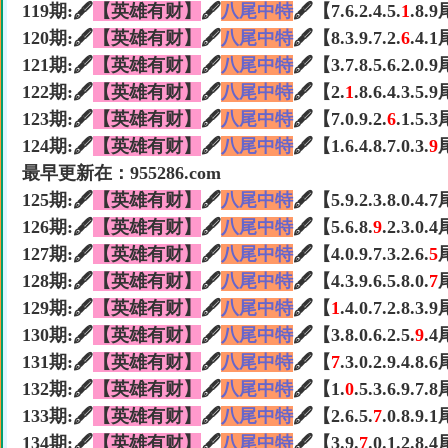
119期:🖋
【英雄有财】
🖋
八尾中特
🖋【7.6.2.4.5.
1
.8.
120期:🖋
【英雄有财】
🖋
八尾中特
🖋【8.3.9.7.2.
6
.4.
121期:🖋
【英雄有财】
🖋
八尾中特
🖋【3.7.8.5.6.2.
122期:🖋
【英雄有财】
🖋
八尾中特
🖋【2.
1
.8.6.4.3.
123期:🖋
【英雄有财】
🖋
八尾中特
🖋【7.0.9.2.
6
.1.5
124期:🖋
【英雄有财】
🖋
八尾中特
🖋【1.6.4.8.7.0.3.
9
最早更新在：955286.com
125期:🖋
【英雄有财】
🖋
八尾中特
🖋【5.9.2.3.8.0.
126期:🖋
【英雄有财】
🖋
八尾中特
🖋【5.6.8.
9
.2.3.0
127期:🖋
【英雄有财】
🖋
八尾中特
🖋【4.0.9.7.3.2.6.
5
128期:🖋
【英雄有财】
🖋
八尾中特
🖋【4.3.9.6.5.8.0.
7
129期:🖋
【英雄有财】
🖋
八尾中特
🖋【
1
.4.0.7.2.8.
130期:🖋
【英雄有财】
🖋
八尾中特
🖋【3.8.0.6.2.5.
9
.
131期:🖋
【英雄有财】
🖋
八尾中特
🖋【
7
.3.0.2.9.4.
132期:🖋
【英雄有财】
🖋
八尾中特
🖋【1.
0
.5.3.6.9.
133期:🖋
【英雄有财】
🖋
八尾中特
🖋【2.6.5.
7
.0.8.9
134期:🖋
【英雄有财】
🖋
八尾中特
🖋【3.9.
7
.0.1.2.