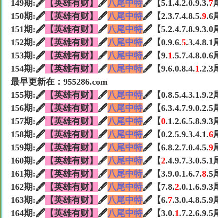
149期:🖋
【英雄有财】
🖋
八尾中特
🖋【5.1.4.2.0.9.3.
7
150期:🖋
【英雄有财】
🖋
八尾中特
🖋【2.3.7.4.8.5.
9
.
151期:🖋
【英雄有财】
🖋
八尾中特
🖋【5.2.4.7.8.9.
152期:🖋
【英雄有财】
🖋
八尾中特
🖋【0.9.6.
5
.3.4.8
153期:🖋
【英雄有财】
🖋
八尾中特
🖋【9.
1
.5.7.4.8.
154期:🖋
【英雄有财】
🖋
八尾中特
🖋【9.6.0.8.4.
1
.2.
最早更新在：955286.com
155期:🖋
【英雄有财】
🖋
八尾中特
🖋【0.8.5.4.3.1.
156期:🖋
【英雄有财】
🖋
八尾中特
🖋【6.3.4.7.9.0.
157期:🖋
【英雄有财】
🖋
八尾中特
🖋【
0
.1.2.6.5.8.
158期:🖋
【英雄有财】
🖋
八尾中特
🖋【0.2.5.9.3.4.1.
6
159期:🖋
【英雄有财】
🖋
八尾中特
🖋【6.8.2.7.0.4.5.
9
160期:🖋
【英雄有财】
🖋
八尾中特
🖋【
2
.4.9.7.3.0.
161期:🖋
【英雄有财】
🖋
八尾中特
🖋【3.9.0.1.6.7.
8
.
162期:🖋
【英雄有财】
🖋
八尾中特
🖋【7.8.
2
.0.1.6.
163期:🖋
【英雄有财】
🖋
八尾中特
🖋【6.
7
.3.0.4.8.
164期:🖋
【英雄有财】
🖋
八尾中特
🖋【3.0.
1
.7.2.6.