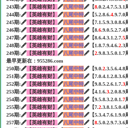
243期:🖋
【英雄有财】
🖋
八尾中特
🖋【
8
.0.2.4.7.5.
244期:🖋
【英雄有财】
🖋
八尾中特
🖋【5.2.8.6.
4
.9.7
245期:🖋
【英雄有财】
🖋
八尾中特
🖋【7.1.5.9.3.0.
246期:🖋
【英雄有财】
🖋
八尾中特
🖋【8.
6
.9.0.5.2.
247期:🖋
【英雄有财】
🖋
八尾中特
🖋【8.6.4.3.1.2.7.
5
248期:🖋
【英雄有财】
🖋
八尾中特
🖋【1.8.7.9.4.6.
2
.
249期:🖋
【英雄有财】
🖋
八尾中特
🖋【
2
.9.8.3.5.0.
最早更新在：955286.com
250期:🖋
【英雄有财】
🖋
八尾中特
🖋【9.0.
2
.3.5.6.
251期:🖋
【英雄有财】
🖋
八尾中特
🖋【7.0.4.1.2.8.
252期:🖋
【英雄有财】
🖋
八尾中特
🖋【9.8.5.2.6.1.7.
3
253期:🖋
【英雄有财】
🖋
八尾中特
🖋【4.1.6.
3
.2.0.8
254期:🖋
【英雄有财】
🖋
八尾中特
🖋【9.5.8.3.2.0.1.
7
255期:🖋
【英雄有财】
🖋
八尾中特
🖋【7.
2
.3.8.1.5.
256期:🖋
【英雄有财】
🖋
八尾中特
🖋【5.3.4.7.6.1.
257期:🖋
【英雄有财】
🖋
八尾中特
🖋【
8
.5.0.2.9.7.