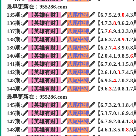
最早更新在：955286.com
135期:🖋
【英雄有财】
🖋
八尾中特
🖋【6.7.5.2.9.
0
.4.
136期:🖋
【英雄有财】
🖋
八尾中特
🖋【4.7.3.
8
.9.6.2
137期:🖋
【英雄有财】
🖋
八尾中特
🖋【5.7.
6
.9.4.2.
138期:🖋
【英雄有财】
🖋
八尾中特
🖋【4.6.3.7.8.
9
.1.
139期:🖋
【英雄有财】
🖋
八尾中特
🖋【6.2.7.
4
.3.9.0
140期:🖋
【英雄有财】
🖋
八尾中特
🖋【2.0.4.1.9.8.5.
6
141期:🖋
【英雄有财】
🖋
八尾中特
🖋【6.7.0.2.4.1.
142期:🖋
【英雄有财】
🖋
八尾中特
🖋【2.6.1.0.
3
.7.4
143期:🖋
【英雄有财】
🖋
八尾中特
🖋【6.9.5.
4
.7.0.2
144期:🖋
【英雄有财】
🖋
八尾中特
🖋【9.6.
3
.2.0.8.
最早更新在：955286.com
145期:🖋
【英雄有财】
🖋
八尾中特
🖋【6.7.3.2.9.1.
146期:🖋
【英雄有财】
🖋
八尾中特
🖋【5.3.7.0.1.6.
147期:🖋
【英雄有财】
🖋
八尾中特
🖋【6.7.9.2.0.4.1.
3
148期:🖋
【英雄有财】
🖋
八尾中特
🖋【4.6.1.3.5.0.
8
.