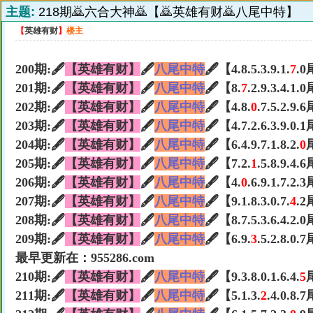
主题:
218期🙇六合大神🙇【🙇英雄有财🙇八尾中特】
【
英雄有财
】
楼主
200期:🖋
【英雄有财】
🖋
八尾中特
🖋【4.8.5.3.9.1.
7
.
201期:🖋
【英雄有财】
🖋
八尾中特
🖋【8.
7
.2.9.3.4.
202期:🖋
【英雄有财】
🖋
八尾中特
🖋【4.8.
0
.7.5.2.
203期:🖋
【英雄有财】
🖋
八尾中特
🖋【4.7.2.6.3.9.
204期:🖋
【英雄有财】
🖋
八尾中特
🖋【6.4.9.7.1.8.2.
0
205期:🖋
【英雄有财】
🖋
八尾中特
🖋【7.2.
1
.5.8.9.
206期:🖋
【英雄有财】
🖋
八尾中特
🖋【4.
0
.6.9.1.7.
207期:🖋
【英雄有财】
🖋
八尾中特
🖋【9.1.8.3.0.7.
4
.
208期:🖋
【英雄有财】
🖋
八尾中特
🖋【8.7.5.3.6.4.
209期:🖋
【英雄有财】
🖋
八尾中特
🖋【6.9.
3
.5.2.8.
最早更新在：955286.com
210期:🖋
【英雄有财】
🖋
八尾中特
🖋【9.3.8.0.1.6.4.
5
211期:🖋
【英雄有财】
🖋
八尾中特
🖋【5.1.3.
2
.4.0.8