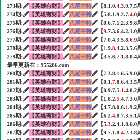
273期:🖋
【英雄有财】
🖋
八尾中特
🖋【8.1.0.
4
.3.9.7
274期:🖋
【英雄有财】
🖋
八尾中特
🖋【5.8.1.9.2.7.
4
.
275期:🖋
【英雄有财】
🖋
八尾中特
🖋【0.6.7.1.2.3.
276期:🖋
【英雄有财】
🖋
八尾中特
🖋【
9
.7.3.6.4.2.
277期:🖋
【英雄有财】
🖋
八尾中特
🖋【7.0.4.3.5.8.
6
.
278期:🖋
【英雄有财】
🖋
八尾中特
🖋【1.9.
8
.4.2.3.
279期:🖋
【英雄有财】
🖋
八尾中特
🖋【3.5.6.
7
.1.8.0
最早更新在：955286.com
280期:🖋
【英雄有财】
🖋
八尾中特
🖋【7.3.8.1.6.5.
281期:🖋
【英雄有财】
🖋
八尾中特
🖋【0.1.
7
.8.6.4.
282期:🖋
【英雄有财】
🖋
八尾中特
🖋【0.9.7.5.
1
.4.8
283期:🖋
【英雄有财】
🖋
八尾中特
🖋【1.8.2.
5
.4.7.3
284期:🖋
【英雄有财】
🖋
八尾中特
🖋【4.7.8.0.6.
1
.9.
285期:🖋
【英雄有财】
🖋
八尾中特
🖋【6.2.
4
.8.7.3.
286期:🖋
【英雄有财】
🖋
八尾中特
🖋【5.
3
.2.4.1.8.
287期:🖋
【英雄有财】
🖋
八尾中特
🖋【9.7.1.0.
4
.2.3