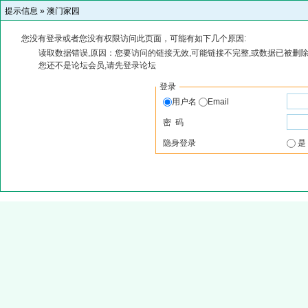
提示信息 »
澳门家园
您没有登录或者您没有权限访问此页面，可能有如下几个原因:
读取数据错误,原因：您要访问的链接无效,可能链接不完整,或数据已被删除
您还不是论坛会员,请先登录论坛
登录
用户名
Email
密 码
隐身登录