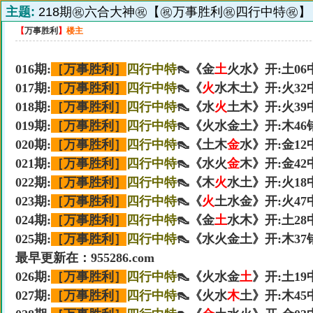
主题:
218期㊗六合大神㊗【㊗万事胜利㊗四行中特㊗】
【
万事胜利
】
楼主
016期:
［万事胜利］
四行中特
👠《金
土
火水》开:土06
017期:
［万事胜利］
四行中特
👠《
火
水木土》开:火32
018期:
［万事胜利］
四行中特
👠《水
火
土木》开:火39
019期:
［万事胜利］
四行中特
👠《火水金土》开:木46
020期:
［万事胜利］
四行中特
👠《土木
金
水》开:金12
021期:
［万事胜利］
四行中特
👠《水火
金
木》开:金42
022期:
［万事胜利］
四行中特
👠《木
火
水土》开:火18
023期:
［万事胜利］
四行中特
👠《
火
土水金》开:火47
024期:
［万事胜利］
四行中特
👠《金
土
水木》开:土28
025期:
［万事胜利］
四行中特
👠《水火金土》开:木37
最早更新在：955286.com
026期:
［万事胜利］
四行中特
👠《火水金
土
》开:土19
027期:
［万事胜利］
四行中特
👠《火水
木
土》开:木45