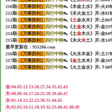
210期:
［万事胜利］
四行中特
👠《木金土水》开:火49
211期:
［万事胜利］
四行中特
👠《木火金土》开:水01
212期:
［万事胜利］
四行中特
👠《
土
金水木》开:土06
213期:
［万事胜利］
四行中特
👠《土
金
木火》开:金35
214期:
［万事胜利］
四行中特
👠《土
金
木火》开:金04
215期:
［万事胜利］
四行中特
👠《木火
水
土》开:水14
最早更新在：955286.com
216期:
［万事胜利］
四行中特
👠《火水木金》开:土37
217期:
［万事胜利］
四行中特
👠《
金
土水木》开:金26
218期:
［万事胜利］
四行中特
👠《火土金水》开:？00
金:04.05.12.13.26.27.34.35.42.43
木:08.09.16.17.24.25.38.39.46.47
水:01.14.15.22.23.30.31.44.45
火:02.03.10.11.18.19.32.33.40.41.48.49