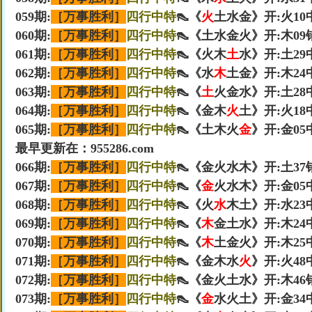
059期:
［万事胜利］
四行中特
👠《
火
土水金》开:火10
060期:
［万事胜利］
四行中特
👠《土水金火》开:木09
061期:
［万事胜利］
四行中特
👠《火木
土
水》开:土29
062期:
［万事胜利］
四行中特
👠《水
木
土金》开:木24
063期:
［万事胜利］
四行中特
👠《
土
火金水》开:土28
064期:
［万事胜利］
四行中特
👠《金木
火
土》开:火18
065期:
［万事胜利］
四行中特
👠《土木火
金
》开:金05
最早更新在：955286.com
066期:
［万事胜利］
四行中特
👠《金火水木》开:土37
067期:
［万事胜利］
四行中特
👠《
金
火水木》开:金05
068期:
［万事胜利］
四行中特
👠《火
水
木土》开:水23
069期:
［万事胜利］
四行中特
👠《
木
金土水》开:木24
070期:
［万事胜利］
四行中特
👠《
木
土金火》开:木25
071期:
［万事胜利］
四行中特
👠《金木水
火
》开:火48
072期:
［万事胜利］
四行中特
👠《金火土水》开:木46
073期:
［万事胜利］
四行中特
👠《
金
水火土》开:金34