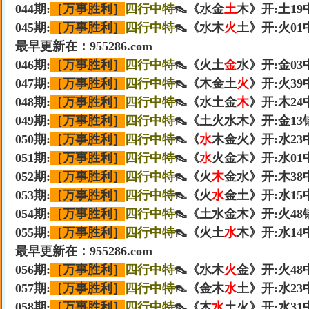
044期:
［万事胜利］
四行中特
👠《水金
土
木》开:土19
045期:
［万事胜利］
四行中特
👠《水木
火
土》开:火01
最早更新在：955286.com
046期:
［万事胜利］
四行中特
👠《火土
金
水》开:金03
047期:
［万事胜利］
四行中特
👠《木金土
火
》开:火39
048期:
［万事胜利］
四行中特
👠《水土金
木
》开:木24
049期:
［万事胜利］
四行中特
👠《土火水木》开:金13
050期:
［万事胜利］
四行中特
👠《
水
木金火》开:水23
051期:
［万事胜利］
四行中特
👠《
水
火金木》开:水01
052期:
［万事胜利］
四行中特
👠《火
木
金水》开:木38
053期:
［万事胜利］
四行中特
👠《火
水
金土》开:水15
054期:
［万事胜利］
四行中特
👠《土水金木》开:火48
055期:
［万事胜利］
四行中特
👠《火土
水
木》开:水14
最早更新在：955286.com
056期:
［万事胜利］
四行中特
👠《水木
火
金》开:火48
057期:
［万事胜利］
四行中特
👠《金木
水
土》开:水23
058期:
［万事胜利］
四行中特
👠《木
水
土火》开:水31