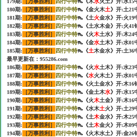
179期:
［万事胜利］
四行中特
👠《木
水
火土》开:水15
180期:
［万事胜利］
四行中特
👠《金火木
土
》开:土21
181期:
［万事胜利］
四行中特
👠《土
火
金水》开:火19
182期:
［万事胜利］
四行中特
👠《土水木金》开:火41
183期:
［万事胜利］
四行中特
👠《火
木
土水》开:木24
184期:
［万事胜利］
四行中特
👠《金
水
土木》开:水01
185期:
［万事胜利］
四行中特
👠《
土
木金水》开:土36
最早更新在：955286.com
186期:
［万事胜利］
四行中特
👠《火
水
土木》开:水23
187期:
［万事胜利］
四行中特
👠《
水
火木土》开:水01
188期:
［万事胜利］
四行中特
👠《火土金水》开:木16
189期:
［万事胜利］
四行中特
👠《金土木
水
》开:水15
190期:
［万事胜利］
四行中特
👠《火
木
土金》开:木16
191期:
［万事胜利］
四行中特
👠《水木
土
火》开:土29
192期:
［万事胜利］
四行中特
👠《土
木
金水》开:木25
193期:
［万事胜利］
四行中特
👠《土
木
金火》开:木09
194期:
［万事胜利］
四行中特
👠《火木水土》开:金26