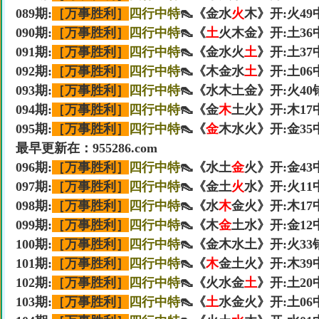
089期:
［万事胜利］
四行中特
👠《金水
火
木》开:火49
090期:
［万事胜利］
四行中特
👠《
土
火木金》开:土36
091期:
［万事胜利］
四行中特
👠《金水火
土
》开:土37
092期:
［万事胜利］
四行中特
👠《木金水
土
》开:土06
093期:
［万事胜利］
四行中特
👠《水木土金》开:火40
094期:
［万事胜利］
四行中特
👠《金
木
土火》开:木17
095期:
［万事胜利］
四行中特
👠《
金
木水火》开:金35
最早更新在：955286.com
096期:
［万事胜利］
四行中特
👠《水土
金
火》开:金43
097期:
［万事胜利］
四行中特
👠《金土
火
水》开:火11
098期:
［万事胜利］
四行中特
👠《水
木
金火》开:木17
099期:
［万事胜利］
四行中特
👠《木
金
土水》开:金12
100期:
［万事胜利］
四行中特
👠《金木水土》开:火33
101期:
［万事胜利］
四行中特
👠《
木
金土火》开:木39
102期:
［万事胜利］
四行中特
👠《火水金
土
》开:土20
103期:
［万事胜利］
四行中特
👠《
土
水金火》开:土06