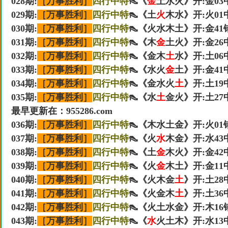
028期:
［万事胜利］
四行中特
👠《
金
土水火》开:金03
029期:
［万事胜利］
四行中特
👠《土
火
木水》开:火01
030期:
［万事胜利］
四行中特
👠《火水木土》开:金41
031期:
［万事胜利］
四行中特
👠《木
金
土火》开:金26
032期:
［万事胜利］
四行中特
👠《金木
土
水》开:土06
033期:
［万事胜利］
四行中特
👠《水火
金
土》开:金41
034期:
［万事胜利］
四行中特
👠《金水火
土
》开:土19
035期:
［万事胜利］
四行中特
👠《水
土
金火》开:土27
最早更新在：955286.com
036期:
［万事胜利］
四行中特
👠《木水土金》开:火01
037期:
［万事胜利］
四行中特
👠《火
水
木金》开:水43
038期:
［万事胜利］
四行中特
👠《土
金
木火》开:金42
039期:
［万事胜利］
四行中特
👠《火
金
木土》开:金11
040期:
［万事胜利］
四行中特
👠《火木金
土
》开:土28
041期:
［万事胜利］
四行中特
👠《火金木
土
》开:土36
042期:
［万事胜利］
四行中特
👠《火土水金》开:木16
043期:
［万事胜利］
四行中特
👠《
水
火土木》开:水13