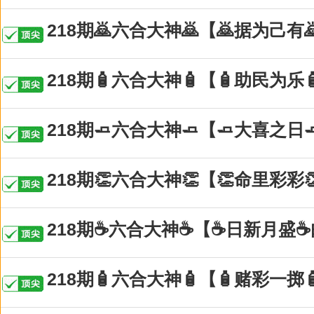
218期🙇六合大神🙇【🙇据为己有
218期🧴六合大神🧴【🧴助民为乐
218期🧈六合大神🧈【🧈大喜之日
218期👏六合大神👏【👏命里彩彩
218期☕六合大神☕【☕日新月盛
218期🧴六合大神🧴【🧴赌彩一掷