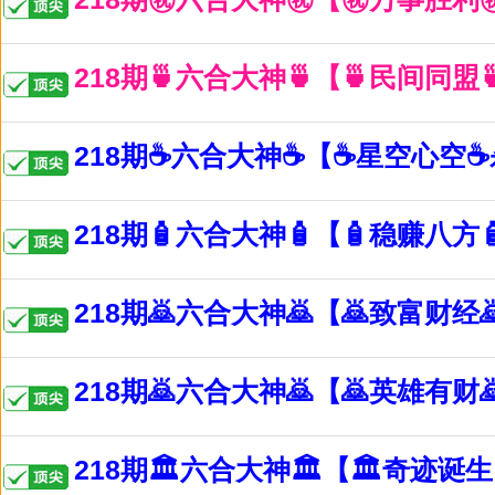
218期🍵六合大神🍵【🍵民间同盟
218期☕六合大神☕【☕星空心空
218期🧴六合大神🧴【🧴稳赚八方
218期🙇六合大神🙇【🙇致富财经
218期🙇六合大神🙇【🙇英雄有财
218期🏛六合大神🏛【🏛奇迹诞