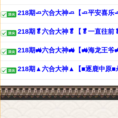
218期🧈六合大神🧈【🧈平安喜乐
218期🥬六合大神🥬【🥬一直往前
218期🚜六合大神🚜【🚜海龙王爷
218期▲六合大神▲【■逐鹿中原