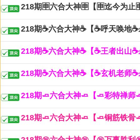
218期🈸六合大神🈸【🈸迄今为止
218期☕六合大神☕【☕呼天唤地
218期☕六合大神☕【☕王者出山
218期☕六合大神☕【☕玄机老师
218期🧈六合大神🧈【🧈彩特禅师
218期🧈六合大神🧈【🧈铜筋铁骨
218期㊗六合大神㊗【㊗万事胜利