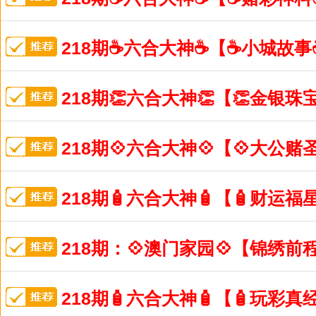
218期☕六合大神☕【☕小城故
218期👏六合大神👏【👏金银珠
218期💠六合大神💠【💠大公赌
218期🧴六合大神🧴【🧴财运福
218期：💠澳门家园💠【锦绣前
218期🧴六合大神🧴【🧴玩彩真